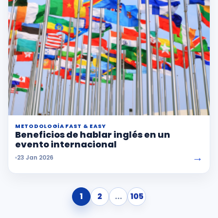
METODOLOGÍA FAST & EASY
Beneficios de hablar inglés en un
evento internacional
→
23 Jan 2026
1
2
...
105