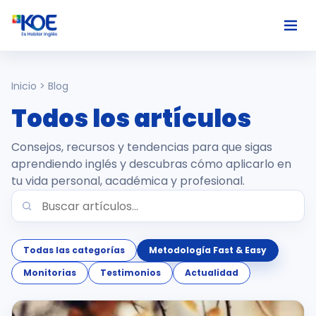
Ingles
Inicio > Blog
Todos los artículos
Paises
Consejos, recursos y tendencias para que sigas
Nosotros
aprendiendo inglés y descubras cómo aplicarlo en
tu vida personal, académica y profesional.
Usuarios
Comunidad
Todas las categorías
Metodología Fast & Easy
Monitorias
Testimonios
Actualidad
Habla