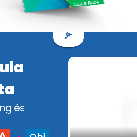
ula
ta
Inglés